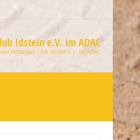
ub Idstein e.V. im ADAC
 und Motorrad- Club Idstein e.V. im ADAC