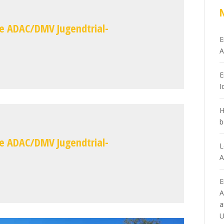
he ADAC/DMV Jugendtrial-
E
A
E
I
H
b
he ADAC/DMV Jugendtrial-
L
A
E
A
a
U