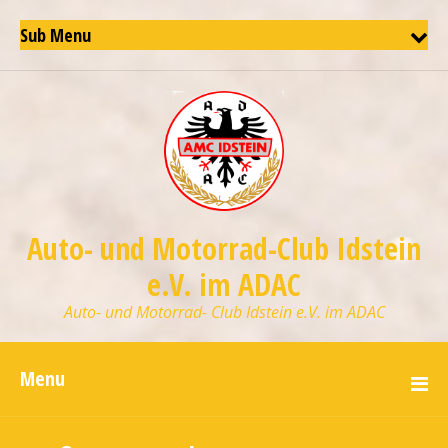
Sub Menu
Auto- und Motorrad-Club Idstein
e.V. im ADAC
Auto- und Motorrad- Club Idstein e.V. im ADAC
Menu