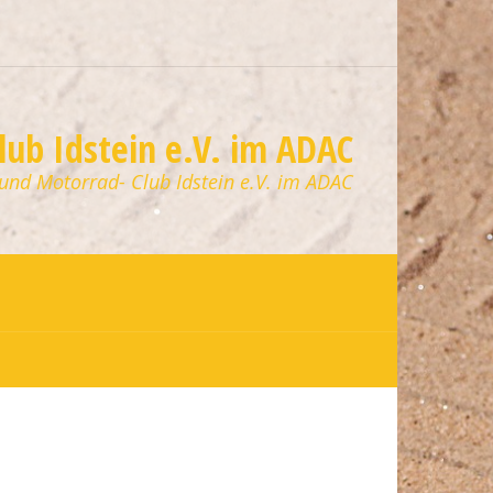
ub Idstein e.V. im ADAC
 und Motorrad- Club Idstein e.V. im ADAC