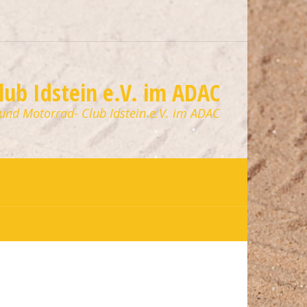
ub Idstein e.V. im ADAC
 und Motorrad- Club Idstein e.V. im ADAC