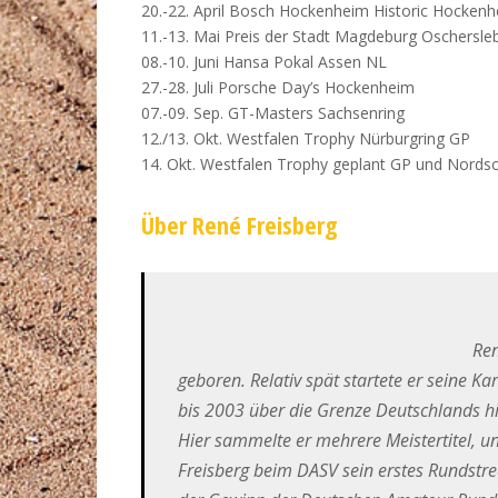
20.-22. April Bosch Hockenheim Historic Hocken
11.-13. Mai Preis der Stadt Magdeburg Oschersle
08.-10. Juni Hansa Pokal Assen NL
27.-28. Juli Porsche Day’s Hockenheim
07.-09. Sep. GT-Masters Sachsenring
12./13. Okt. Westfalen Trophy Nürburgring GP
14. Okt. Westfalen Trophy geplant GP und Nordsc
Über René Freisberg
Ren
geboren. Relativ spät startete er seine K
bis 2003 über die Grenze Deutschlands h
Hier sammelte er mehrere Meistertitel, un
Freisberg beim DASV sein erstes Rundstr