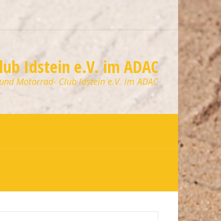
ub Idstein e.V. im ADAC
 und Motorrad- Club Idstein e.V. im ADAC