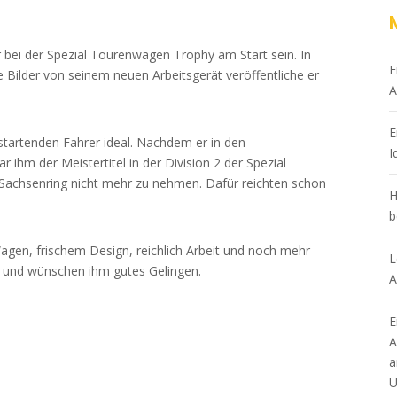
 bei der Spezial Tourenwagen Trophy am Start sein. In
E
e Bilder von seinem neuen Arbeitsgerät veröffentliche er
A
E
n startenden Fahrer ideal. Nachdem er in den
I
ihm der Meistertitel in der Division 2 der Spezial
achsenring nicht mehr zu nehmen. Dafür reichten schon
H
b
Wagen, frischem Design, reichlich Arbeit und noch mehr
L
an und wünschen ihm gutes Gelingen.
A
E
A
a
U